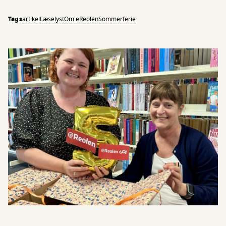
Tags
artikel
Læselyst
Om eReolen
Sommerferie