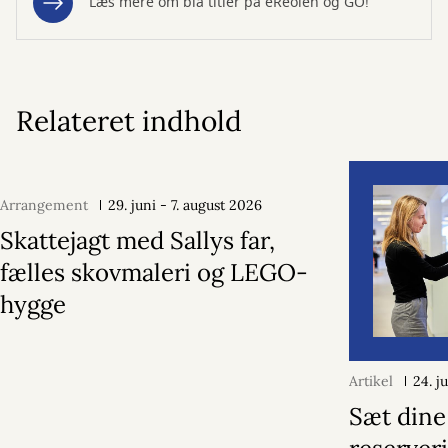
Læs mere om blå titler på eReolen og GO!
Relateret indhold
Arrangement
29. juni - 7. august 2026
Skattejagt med Sallys far,
fælles skovmaleri og LEGO-
hygge
Artikel
24. j
Sæt dine