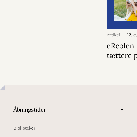
Artikel
22. a
eReolen 
tættere 
Åbningstider
Biblioteker