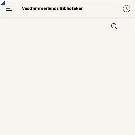
Gå
Vesthimmerlands Biblioteker
til
hovedindhold