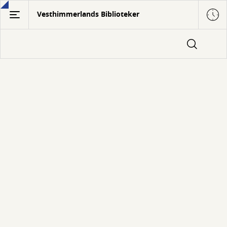
Gå
Vesthimmerlands Biblioteker
til
hovedindhold