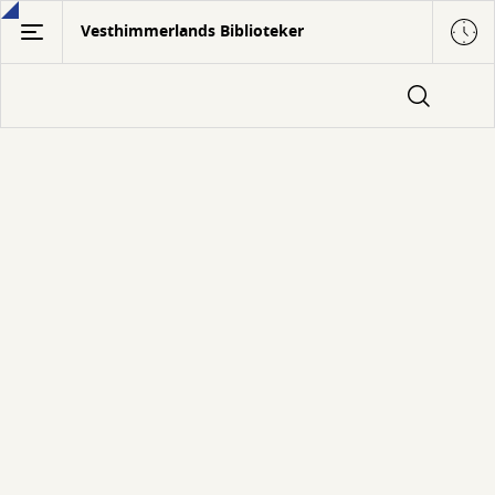
Gå
Vesthimmerlands Biblioteker
til
hovedindhold