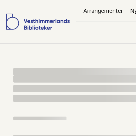
Gå
Arrangementer
N
til
hovedindhold