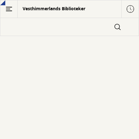
Gå
Vesthimmerlands Biblioteker
til
hovedindhold