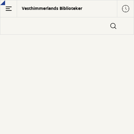
Gå
Vesthimmerlands Biblioteker
til
hovedindhold