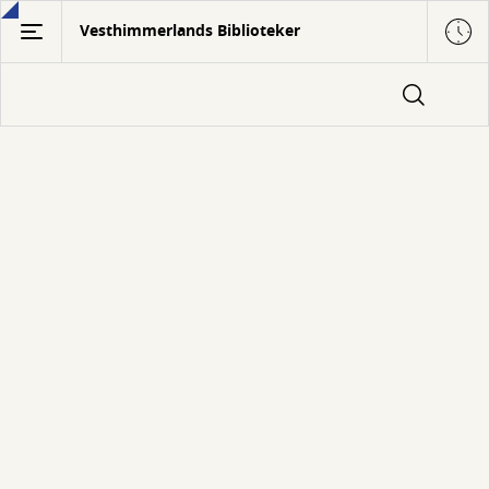
Gå
Vesthimmerlands Biblioteker
til
hovedindhold