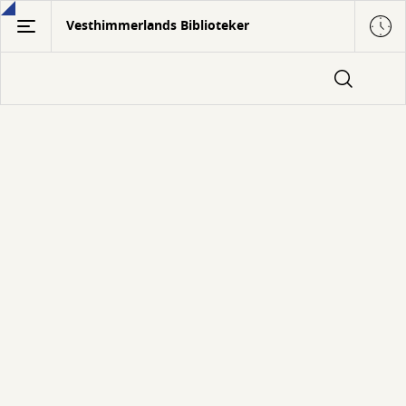
Gå
Vesthimmerlands Biblioteker
til
hovedindhold