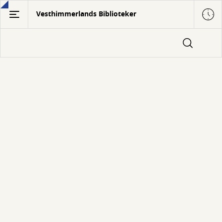
Gå
Vesthimmerlands Biblioteker
til
hovedindhold