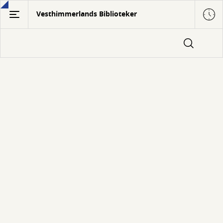
Gå
Vesthimmerlands Biblioteker
til
hovedindhold