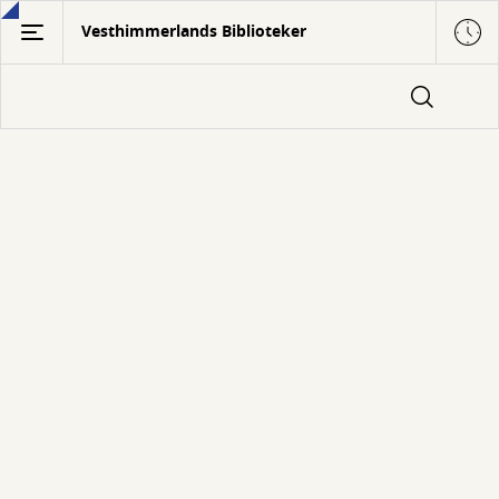
Gå
Vesthimmerlands Biblioteker
til
hovedindhold