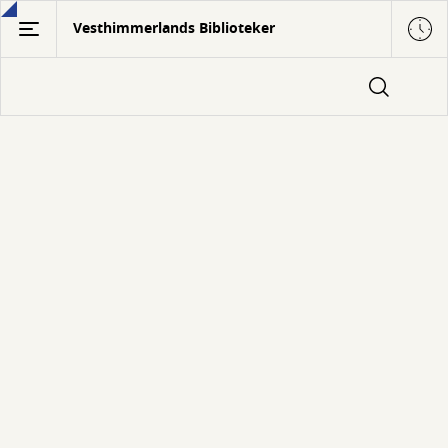
Gå
Vesthimmerlands Biblioteker
til
hovedindhold