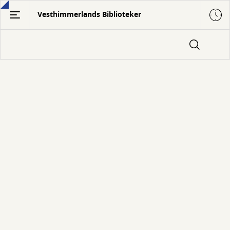
Gå
Vesthimmerlands Biblioteker
til
hovedindhold