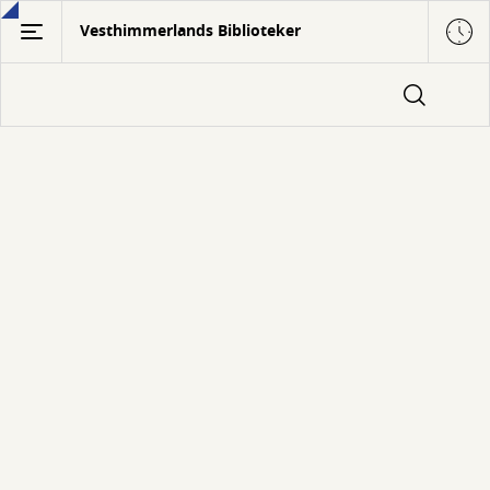
Gå
Vesthimmerlands Biblioteker
til
hovedindhold