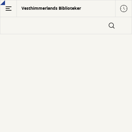
Gå
Vesthimmerlands Biblioteker
til
hovedindhold