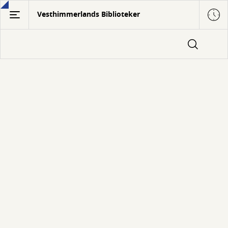
Gå
Vesthimmerlands Biblioteker
til
hovedindhold