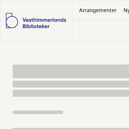
Gå
Arrangementer
N
til
hovedindhold