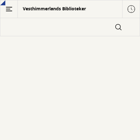
Gå
Vesthimmerlands Biblioteker
til
hovedindhold