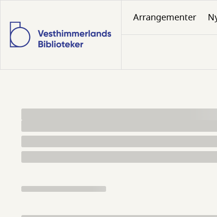
Gå
Arrangementer
N
til
hovedindhold