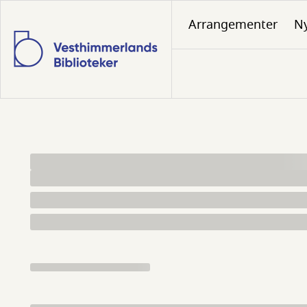
Gå
Arrangementer
N
til
hovedindhold