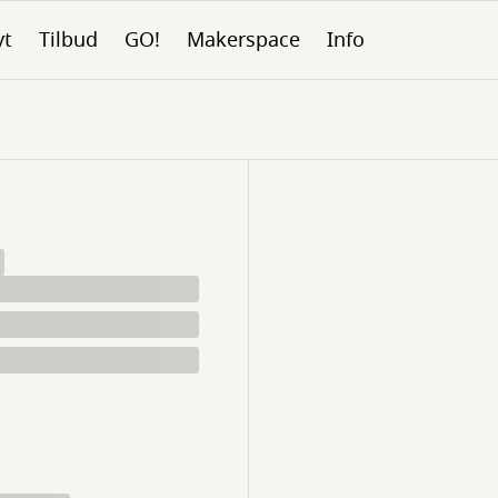
yt
Tilbud
GO!
Makerspace
Info