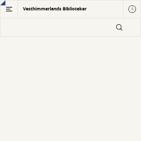
Gå
Vesthimmerlands Biblioteker
til
hovedindhold