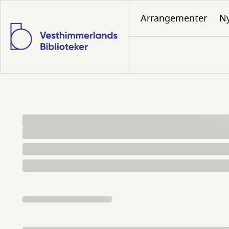
Gå
Arrangementer
N
til
hovedindhold