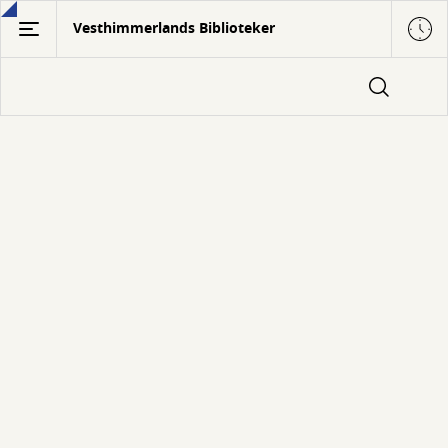
Gå
Vesthimmerlands Biblioteker
til
hovedindhold