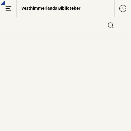
Gå
Vesthimmerlands Biblioteker
til
hovedindhold