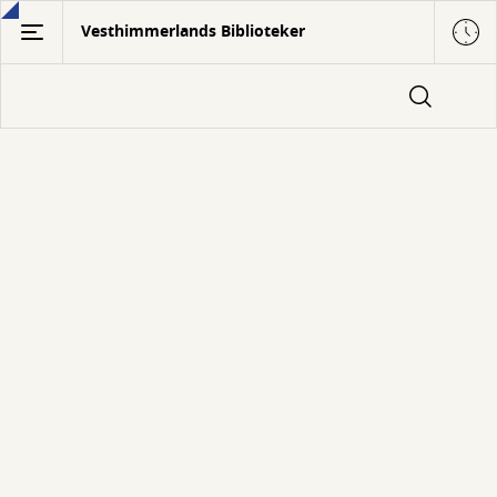
Gå
Vesthimmerlands Biblioteker
til
hovedindhold