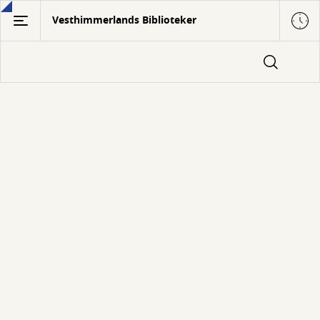
Gå
Vesthimmerlands Biblioteker
til
hovedindhold