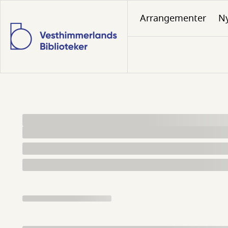
Gå
Arrangementer
N
til
hovedindhold