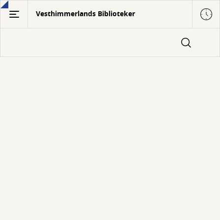
Gå
Vesthimmerlands Biblioteker
til
hovedindhold