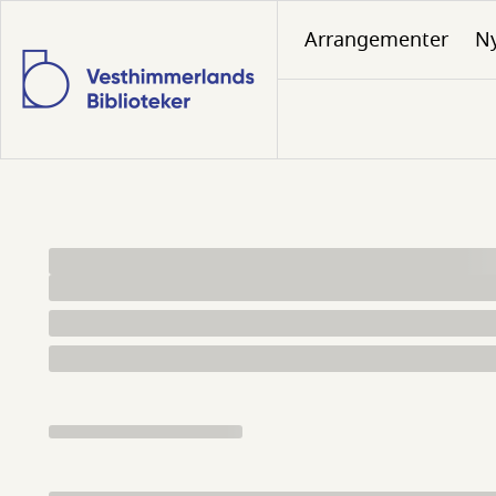
Gå
Arrangementer
N
til
hovedindhold