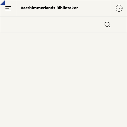
Gå
Vesthimmerlands Biblioteker
til
hovedindhold