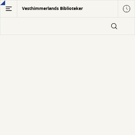
Gå
Vesthimmerlands Biblioteker
til
hovedindhold