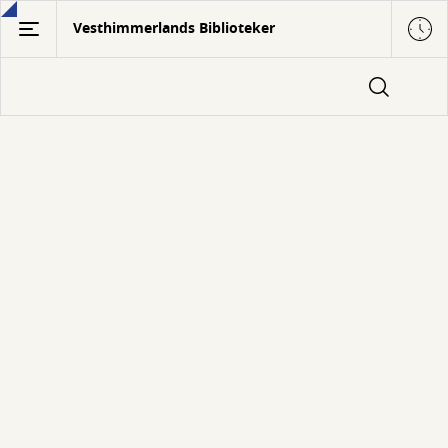
Gå
Vesthimmerlands Biblioteker
til
hovedindhold