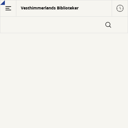
Gå
Vesthimmerlands Biblioteker
til
hovedindhold