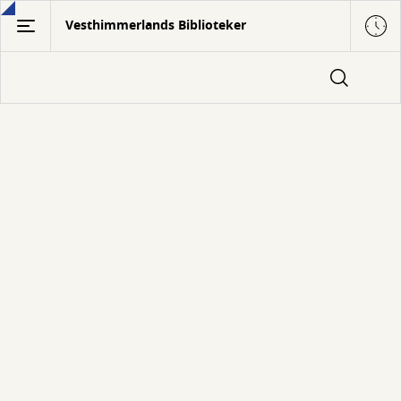
Gå
Vesthimmerlands Biblioteker
til
hovedindhold