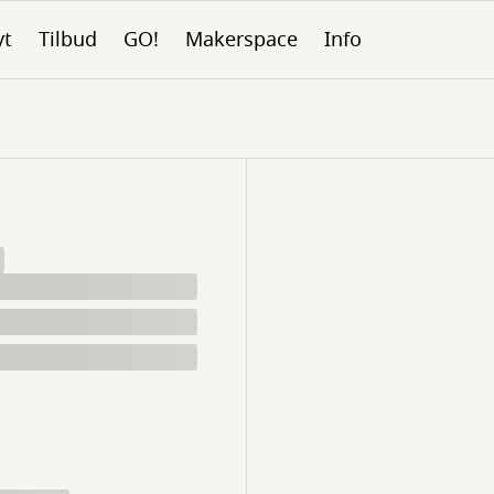
yt
Tilbud
GO!
Makerspace
Info