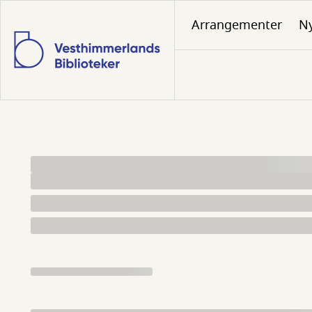
Gå
Arrangementer
N
til
hovedindhold