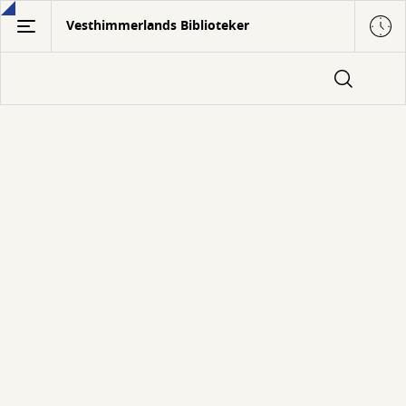
Gå
Vesthimmerlands Biblioteker
til
hovedindhold