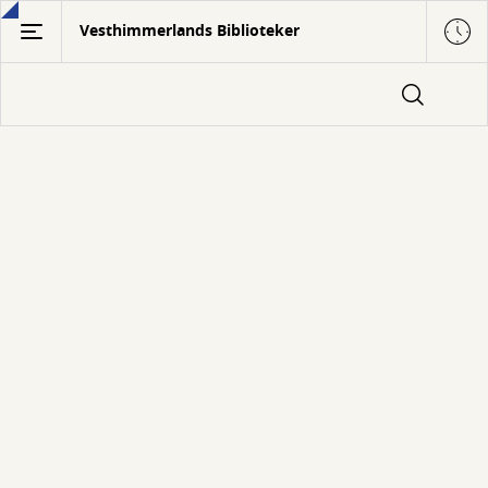
Gå
Vesthimmerlands Biblioteker
til
hovedindhold