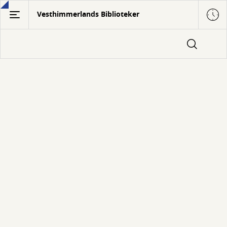
Gå
Vesthimmerlands Biblioteker
til
hovedindhold