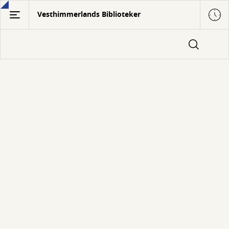
Gå
Vesthimmerlands Biblioteker
til
hovedindhold