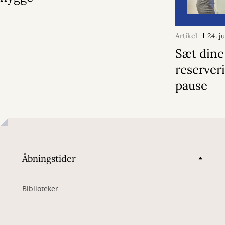
Artikel
24. j
Sæt dine
reserver
pause
Åbningstider
Biblioteker