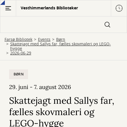
Gå
Vesthimmerlands Biblioteker
til
hovedindhold
Farsø Bibliotek
Events
Børn
Skattejagt med Sallys far, fælles skovmaleri og LEGO-
hygge
2026-06-29
BØRN
29. juni - 7. august 2026
Skattejagt med Sallys far,
fælles skovmaleri og
LEGO-hygge